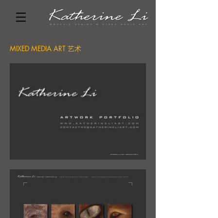
MIXED MEDIA ART 艺术